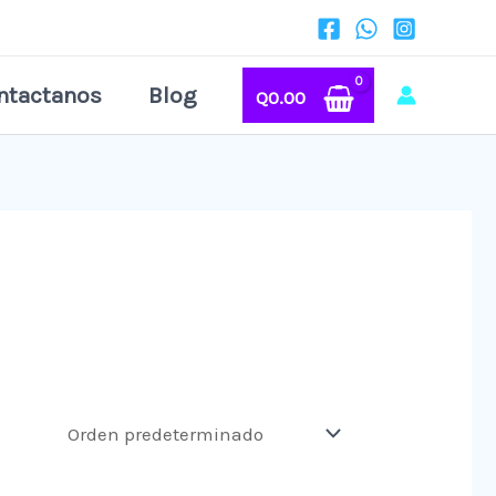
ntactanos
Blog
Q
0.00