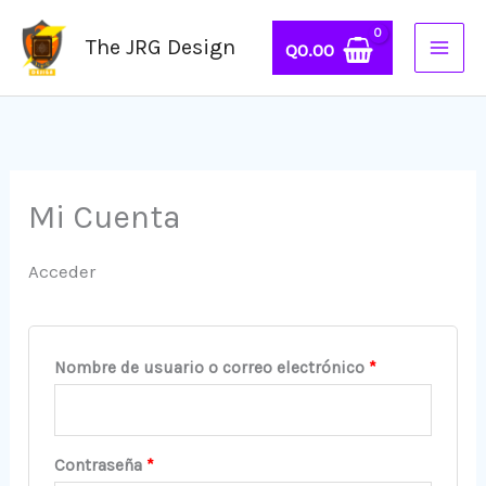
Ir
Obligatorio
Obligatorio
Obligatorio
The JRG Design
al
Q
0.00
contenido
Mi Cuenta
Acceder
Nombre de usuario o correo electrónico
*
Contraseña
*