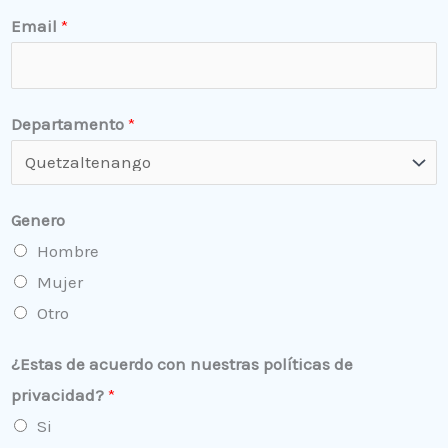
s
r
l
Email
*
e
i
d
d
e
o
s
Departamento
*
Genero
Hombre
Mujer
Otro
¿Estas de acuerdo con nuestras políticas de
privacidad?
*
Si