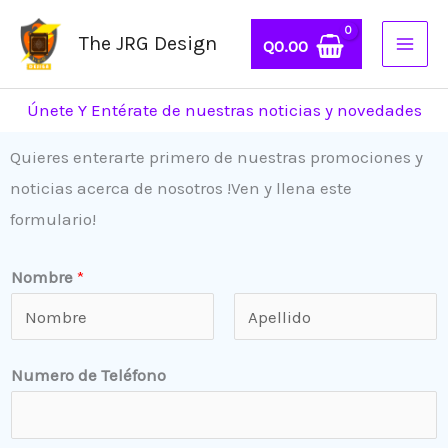
Ir
The JRG Design
al
Q
0.00
contenido
Únete Y Entérate de nuestras noticias y novedades
Quieres enterarte primero de nuestras promociones y
noticias acerca de nosotros !Ven y llena este
formulario!
*
Nombre
*
¿
E
N
A
s
Numero de Teléfono
o
p
t
m
e
a
b
l