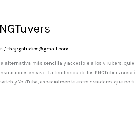
PNGTuvers
es
/
thejrgstudios@gmail.com
 alternativa más sencilla y accesible a los VTubers, q
ansmisiones en vivo. La tendencia de los PNGTubers creció
witch y YouTube, especialmente entre creadores que no t