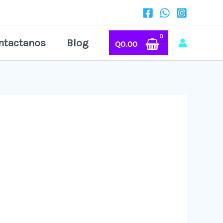
ntactanos
Blog
Q
0.00