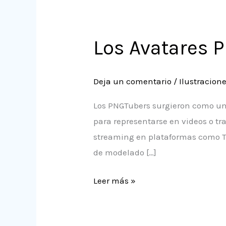
Los
Avatares
Los Avatares 
PNGTuvers
Deja un comentario
/
Ilustracion
Los PNGTubers surgieron como una
para representarse en videos o tr
streaming en plataformas como T
de modelado […]
Leer más »