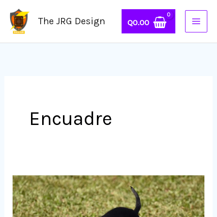
Ir
The JRG Design
al
Q
0.00
contenido
Encuadre
Amigos
Domésticos