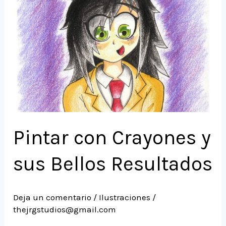
y
sus
Bellos
Resultados
Pintar con Crayones y
sus Bellos Resultados
Deja un comentario
/
Ilustraciones
/
thejrgstudios@gmail.com