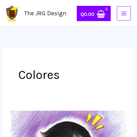
Ir
The JRG Design
al
Q
0.00
contenido
Colores
Pintar
con
Crayones