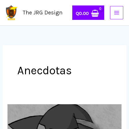
Ir
The JRG Design
al
Q
0.00
contenido
Anecdotas
Animando
Paso
a